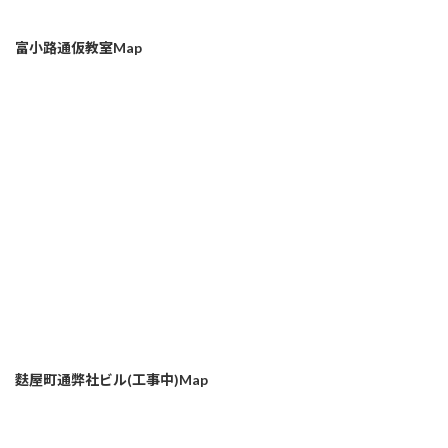
富小路通仮教室Map
麩屋町通弊社ビル(工事中)Map