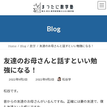
コ
ナ
ン
ビ
テ
ゲ
ン
ー
ツ
シ
へ
ョ
Blog
ス
ン
キ
に
ッ
移
プ
動
Home
Blog
数学
友達のお母さんと話すといい勉強になる！
友達のお母さんと話すといい勉
強になる！
最
2022年9月2日
2022年9月2日
松谷学
終
更
松谷です。
新
日
時
昔からの友達のお母さんがいるんですね。正確には妻の友達で、僕
:
も友達という感じですね。