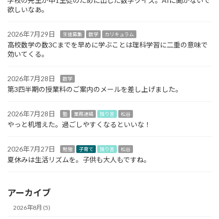
学校の先生が中1生徒のために出した数学クイズ。AIに聞かないで
欲しいなあ。
2026年7月29日
生徒募集
数学
カリキュラム
高校数学の数3Cまでを早めに学ぶことは理科学習に二重の意味で
効いてくる。
2026年7月28日
数学
第3四半期の授業料のご案内のメールを差し上げました。
2026年7月28日
塾
業務連絡
独り言
松谷
やっと机増えた。過ごしやすくなるといいな！
2026年7月27日
勉強
子育て
独り言
松谷
夏休みは生活リズムを。子供も大人もですね。
アーカイブ
2026年8月 (5)