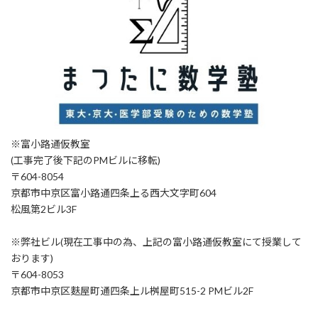
※富小路通仮教室
(工事完了後下記のPMビルに移転)
〒604-8054
京都市中京区富小路通四条上る西大文字町604
松風第2ビル3F
※弊社ビル(現在工事中の為、上記の富小路通仮教室にて授業して
おります)
〒604-8053
京都市中京区麩屋町通四条上ル桝屋町515-2 PMビル2F