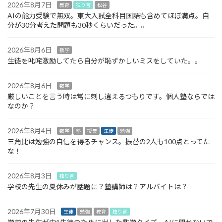
2026年8月7日
教育
独り言
松谷
AIの能力受験で無双。東大入試全科目国語も含めてほぼ満点。自
分が30分考えた問題も30秒くらいだった。。
2026年8月6日
数学
生徒を叱咤激励してたら自分が恥ずかしいミスをしていた。。
2026年8月6日
数学
厳しいことを言う時は常に刺し違えるつもりです。個人塾ならでは
なのか？
2026年8月4日
数学
塾
授業
生徒
勉強
三角比は勉強の自信を得るチャンス。振替の2人も100点とってた
な！
2026年8月3日
独り言
学校の先生の夏休みが話題に？塾講師は？アルバイトは？
2026年7月30日
生徒
勉強
教育
独り言