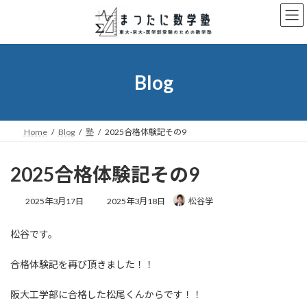
コ
ナ
ン
ビ
テ
ゲ
ン
ー
ツ
シ
へ
ョ
Blog
ス
ン
キ
に
ッ
移
プ
動
Home
Blog
塾
2025合格体験記その9
2025合格体験記その9
最
2025年3月17日
2025年3月18日
松谷学
終
更
松谷です。
新
日
時
合格体験記を再び頂きました！！
:
阪大工学部に合格した松尾くんからです！！