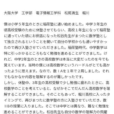
大阪大学 工学部 電子情報工学科 松尾満生 堀川
僕は小学５年生のときに稲荷塾に通い始めました。中学３年生の
頃高校受験のために休塾させてもらい、高校１年生になって稲荷塾
に通っていた頃にお世話になった松谷先生がまつたに数学塾とし
て独立されるということを聞いて自分の学校からも通いやすかっ
たので再び入塾させていただきました。稲荷塾時代、中学数学は
特に引っかかるところもなく勉強を進めることができました。け
れど、中学2年生のときの高校数学は本当に大変だったのを今でも
覚えています。当時の僕には高校数学というハードルがとても高か
ったように思えます。なので、数ⅠAを１年で２周しました。それ
でもなかなか内容を理解するのが難しかったです。
しかし、休塾中、3年生の高校受験で少し勉強に疲れたときに、高
校数学のことを考えていると、なぜかそこでだんだん高校数学を理
解することができました。そのこともあって、堀川高校に入ったタ
イミングで、再びまつたに数学塾の方に入塾させていただき、数
ⅡBの授業に入りました。そこでは中学とは異なり、難なく勉強を
進めることができました。松谷先生も自分の数学の理解力の飛躍