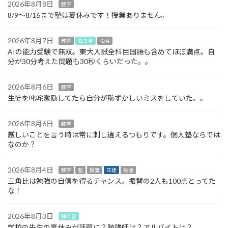
2026年8月8日
数学
8/9～8/16まで塾は夏休みです！授業ありません。
2026年8月7日
教育
独り言
松谷
AIの能力受験で無双。東大入試全科目国語も含めてほぼ満点。自
分が30分考えた問題も30秒くらいだった。。
2026年8月6日
数学
生徒を叱咤激励してたら自分が恥ずかしいミスをしていた。。
2026年8月6日
数学
厳しいことを言う時は常に刺し違えるつもりです。個人塾ならでは
なのか？
2026年8月4日
数学
塾
授業
生徒
勉強
三角比は勉強の自信を得るチャンス。振替の2人も100点とってた
な！
2026年8月3日
独り言
学校の先生の夏休みが話題に？塾講師は？アルバイトは？