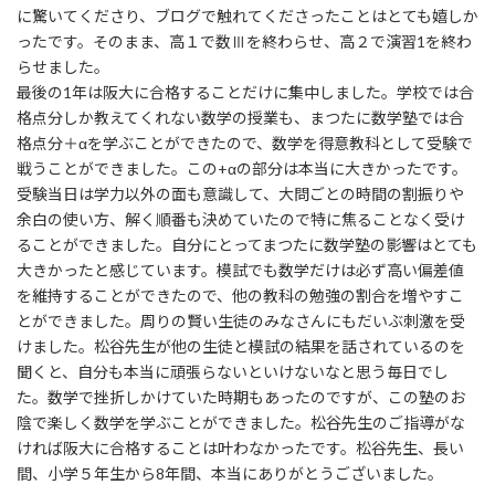
に驚いてくださり、ブログで触れてくださったことはとても嬉しか
ったです。そのまま、高１で数Ⅲを終わらせ、高２で演習1を終わ
らせました。
最後の1年は阪大に合格することだけに集中しました。学校では合
格点分しか教えてくれない数学の授業も、まつたに数学塾では合
格点分＋αを学ぶことができたので、数学を得意教科として受験で
戦うことができました。この+αの部分は本当に大きかったです。
受験当日は学力以外の面も意識して、大問ごとの時間の割振りや
余白の使い方、解く順番も決めていたので特に焦ることなく受け
ることができました。自分にとってまつたに数学塾の影響はとても
大きかったと感じています。模試でも数学だけは必ず高い偏差値
を維持することができたので、他の教科の勉強の割合を増やすこ
とができました。周りの賢い生徒のみなさんにもだいぶ刺激を受
けました。松谷先生が他の生徒と模試の結果を話されているのを
聞くと、自分も本当に頑張らないといけないなと思う毎日でし
た。数学で挫折しかけていた時期もあったのですが、この塾のお
陰で楽しく数学を学ぶことができました。松谷先生のご指導がな
ければ阪大に合格することは叶わなかったです。松谷先生、長い
間、小学５年生から8年間、本当にありがとうございました。