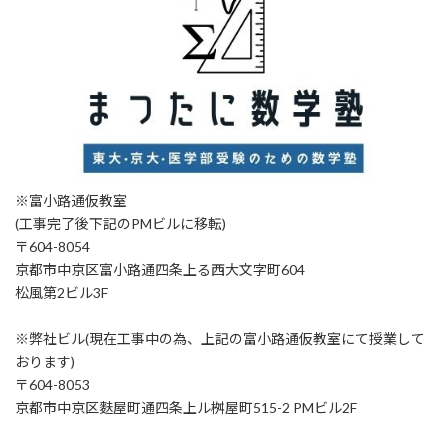
※富小路通仮教室
(工事完了後下記のPMビルに移転)
〒604-8054
京都市中京区富小路通四条上る西大文字町604
松風第2ビル3F
※弊社ビル(現在工事中の為、上記の富小路通仮教室にて授業して
おります)
〒604-8053
京都市中京区麩屋町通四条上ル桝屋町515-2 PMビル2F