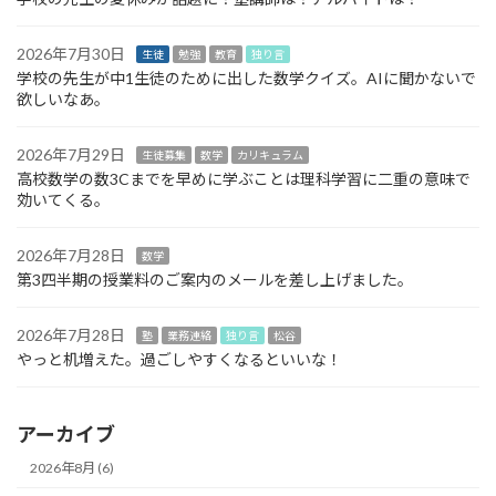
2026年7月30日
生徒
勉強
教育
独り言
学校の先生が中1生徒のために出した数学クイズ。AIに聞かないで
欲しいなあ。
2026年7月29日
生徒募集
数学
カリキュラム
高校数学の数3Cまでを早めに学ぶことは理科学習に二重の意味で
効いてくる。
2026年7月28日
数学
第3四半期の授業料のご案内のメールを差し上げました。
2026年7月28日
塾
業務連絡
独り言
松谷
やっと机増えた。過ごしやすくなるといいな！
アーカイブ
2026年8月 (6)