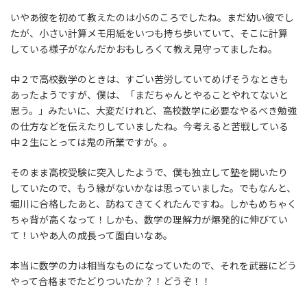
いやあ彼を初めて教えたのは小5のころでしたね。まだ幼い彼でし
たが、小さい計算メモ用紙をいつも持ち歩いていて、そこに計算
している様子がなんだかおもしろくて教え見守ってましたね。
中２で高校数学のときは、すごい苦労していてめげそうなときも
あったようですが、僕は、「まだちゃんとやることやれてないと
思う。」みたいに、大変だけれど、高校数学に必要なやるべき勉強
の仕方などを伝えたりしていましたね。今考えると苦戦している
中２生にとっては鬼の所業ですが。。
そのまま高校受験に突入したようで、僕も独立して塾を開いたり
していたので、もう縁がないかなは思っていました。でもなんと、
堀川に合格したあと、訪ねてきてくれたんですね。しかもめちゃく
ちゃ背が高くなって！しかも、数学の理解力が爆発的に伸びてい
て！いやあ人の成長って面白いなあ。
本当に数学の力は相当なものになっていたので、それを武器にどう
やって合格までたどりついたか？！どうぞ！！