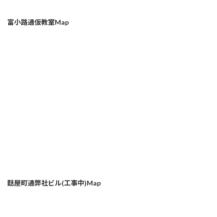
富小路通仮教室Map
麩屋町通弊社ビル(工事中)Map